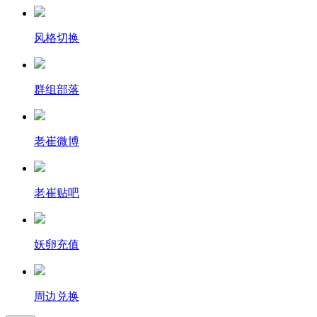
风格切换
群组部落
老崔微博
老崔贴吧
妖卵充值
周边兑换