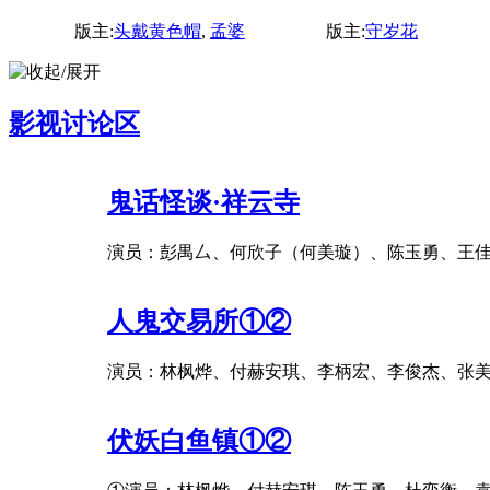
版主:
头戴黄色帽
,
孟婆
版主:
守岁花
影视讨论区
鬼话怪谈·祥云寺
演员：彭禺厶、何欣子（何美璇）、陈玉勇、王
人鬼交易所①②
演员：林枫烨、付赫安琪、李柄宏、李俊杰、张
伏妖白鱼镇①②