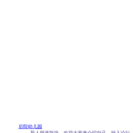
后院幼儿园
新人报道版块，欢迎大家来介绍自己，融入论坛