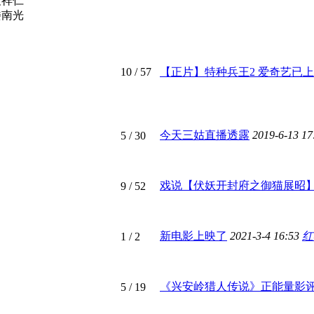
袁祥仁
楼南光
10
/ 57
【正片】特种兵王2 爱奇艺已
今天三姑直播透露
2019-6-13 1
5
/ 30
戏说【伏妖开封府之御猫展昭
9
/ 52
新电影上映了
2021-3-4 16:53
红
1
/ 2
《兴安岭猎人传说》正能量影评活 
5
/ 19