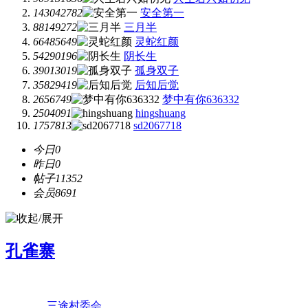
143042782
安全第一
88149272
三月半
66485649
灵蛇红颜
54290196
阴长生
39013019
孤身双子
35829419
后知后觉
2656749
梦中有你636332
2504091
hingshuang
1757813
sd2067718
今日
0
昨日
0
帖子
11352
会员
8691
孔雀寨
三途村委会