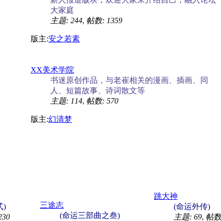
大家庭
主题: 244
,
帖数: 1359
版主:
安之若素
XX美术学院
书迷原创作品，与老崔相关的漫画、插画、同
人、短篇故事、诗词散文等
主题: 114
,
帖数: 570
版主:
幻清梦
跳大神
三途志
)
(命运外传)
(命运三部曲之叁)
230
主题: 69
,
帖数: