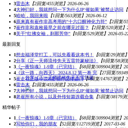
3
雷击木
【2回复/455浏览】
2026-06-26
4
大神们好，我就想问一下为什么IP‘催如果’被禁止访问
【
5
哈哈，我回来啦
【1回复/563浏览】
2026-06-12
6
原来真有崔作非高考用的“十六口醒神化力符”
【2回复/5
7
崔作非和袁枚最早之前在哪见过面？
【2回复/520浏览】
8
关于“红拂女袖，刹那芳华”
【0回复/529浏览】
2026-05-2
最新回复
1
想去福泽堂打工，可以先看看这本书！
【0回复/29浏览
2
分享《正一天师流传先天五雷符篆秘法》
【0回复/58浏
3
《一夜惊魂》1-9章（已完结）
【68回复/309904浏览】
20
4
《这一路，向西天》 2024.8.12 第一卷 完
【27回复/593
分享《正一天师流传先天五雷符篆
5
崔走召正版小说&影视作品传送门
【0回复/14767浏览】
2
6
雷击木
【2回复/455浏览】
2026-06-26
7
大神们好，我就想问一下为什么IP‘催如果’被禁止访问
【
8
老崔所有小说，以及外传短篇连载合集
【5回复/38179
精华帖子
1
《一夜惊魂》1-9章（已完结）
【68回复/309904浏览】
20
2
写给你们，我的朋友
【52回复/112719浏览】
2017-03-06