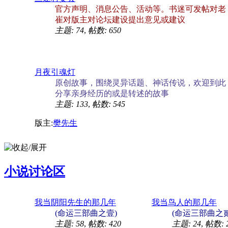
官方声明、消息公告、活动等。书迷可发帖对老
崔对版主对论坛建设提出意见或建议
主题: 74
,
帖数: 650
月夜引魂灯
原创故事，围绕灵异话题、神话传说，欢迎到此
分享亲身经历的或是转述的故事
主题: 133
,
帖数: 545
版主:
樊先生
小说讨论区
我当阴阳先生的那几年
我当鸟人的那几年
(命运三部曲之壹)
(命运三部曲之贰
主题: 58
,
帖数: 420
主题: 24
,
帖数: 