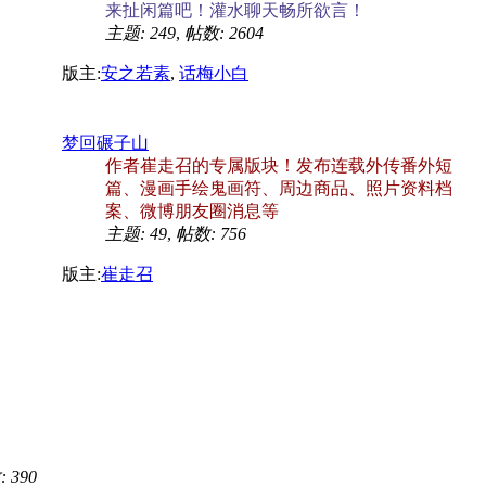
来扯闲篇吧！灌水聊天畅所欲言！
主题: 249
,
帖数: 2604
版主:
安之若素
,
话梅小白
梦回碾子山
作者崔走召的专属版块！发布连载外传番外短
篇、漫画手绘鬼画符、周边商品、照片资料档
案、微博朋友圈消息等
主题: 49
,
帖数: 756
版主:
崔走召
 390