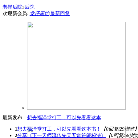
老崔后院
»
后院
欢迎新会员:
龙仔康忙
|
最新回复
最新发布
想去福泽堂打工，可以先看看这本
1
想去福泽堂打工，可以先看看这本书！
【0回复/29浏览
2
分享《正一天师流传先天五雷符篆秘法》
【0回复/58浏