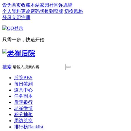
设为首页
收藏本站
家园社区
许愿墙
个人资料
更改密码
切换到窄版
切换风格
登录
立即注册
只需一步，快速开始
搜索
后院
BBS
每日签到
道具中心
任务副本
后院银行
老崔微博
积分抽奖
周边兑换
排行榜
Ranklist