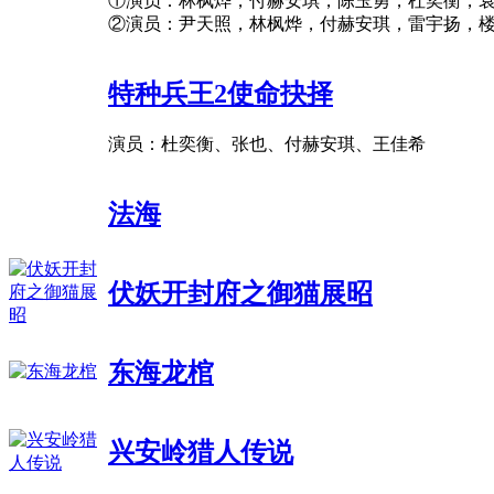
①演员：林枫烨，付赫安琪，陈玉勇，杜奕衡，
②演员：尹天照，林枫烨，付赫安琪，雷宇扬，
特种兵王2使命抉择
演员：杜奕衡、张也、付赫安琪、王佳希
法海
伏妖开封府之御猫展昭
东海龙棺
兴安岭猎人传说