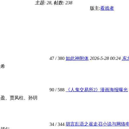
主题: 28
,
帖数: 238
版主:
看戏者
47
/ 380
如此神附体
2026-5-28 00:24
东
佳希
90
/ 588
《人鬼交易所2》漫画海报曝光
美盈、贾凤柱、孙玥
胡言乱语之崔走召小说与网络电影 
34
/ 344