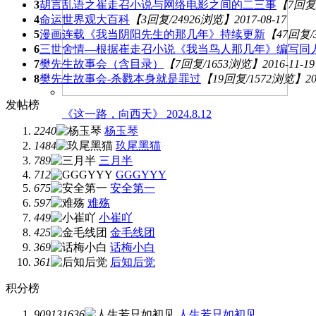
3
胡言乱语之崔走召小说与网络电影之间的二三事
【7回复
4
命运世界观大百科
【3回复/24926浏览】
2017-08-17
5
漫画连载《我当阴阳先生的那几年》持续更新
【47回复/
6
三世舍情—根据崔走召小说《我当鸟人那几年》编写同
7
樊先生故事会（含目录）
【7回复/1653浏览】
2016-11-19
8
樊先生故事会-杀戮本身就是罪过
【19回复/1572浏览】
20
发帖榜
《这一路，向西天》 2024.8.12
2240
杨玉琴
1484
玖尾黑猫
789
三月半
712
GGGYYY
675
安全第一
597
难殇
449
小崔吖
425
金毛线团
369
话梅小白
361
后知后觉
积分榜
909131636
人生若只如初见