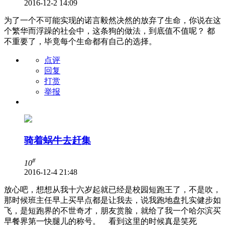
2016-12-2 14:09
为了一个不可能实现的诺言毅然决然的放弃了生命，你说在这
个繁华而浮躁的社会中，这条狗的做法，到底值不值呢？ 都
不重要了，毕竟每个生命都有自己的选择。
点评
回复
打赏
举报
骑着蜗牛去赶集
#
10
2016-12-4 21:48
放心吧，想想从我十六岁起就已经是校园短跑王了，不是吹，
那时候班主任早上买早点都是让我去，说我跑地盘扎实健步如
飞，是短跑界的不世奇才，朋友赏脸，就给了我一个哈尔滨买
早餐界第一快腿儿的称号。 看到这里的时候真是笑死