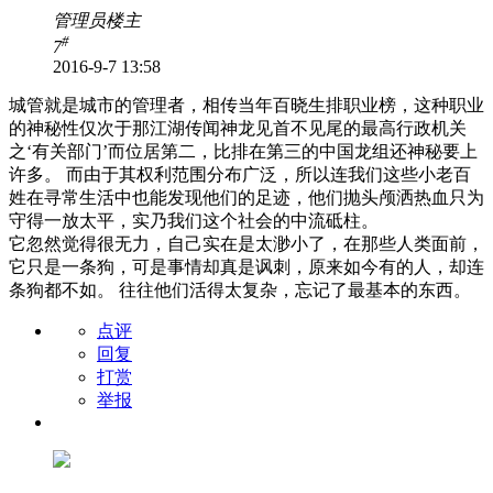
管理员
楼主
#
7
2016-9-7 13:58
城管就是城市的管理者，相传当年百晓生排职业榜，这种职业
的神秘性仅次于那江湖传闻神龙见首不见尾的最高行政机关
之‘有关部门’而位居第二，比排在第三的中国龙组还神秘要上
许多。 而由于其权利范围分布广泛，所以连我们这些小老百
姓在寻常生活中也能发现他们的足迹，他们抛头颅洒热血只为
守得一放太平，实乃我们这个社会的中流砥柱。
它忽然觉得很无力，自己实在是太渺小了，在那些人类面前，
它只是一条狗，可是事情却真是讽刺，原来如今有的人，却连
条狗都不如。 往往他们活得太复杂，忘记了最基本的东西。
点评
回复
打赏
举报