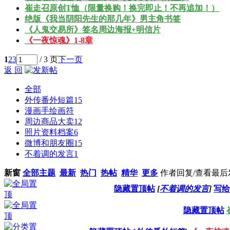
崔走召原创T恤（限量换购！换完即止！不再追加！）
绝版《我当阴阳先生的那几年》男主角书签
《人鬼交易所》签名周边海报+明信片
《一夜惊魂》1-8章
1
2
3
/ 3 页
下一页
返 回
全部
外传番外短篇
15
漫画手绘画符
周边商品大卖
12
照片资料档案
6
微博和朋友圈
15
不着调的发言
1
新窗
全部主题
最新
热门
热帖
精华
更多
作者
回复/查看
最后
隐藏置顶帖
[
不着调的发言
]
写给
隐藏置顶帖