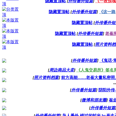
隐藏置顶帖
[
外传番外短篇
]
《一夜惊魂
隐藏置顶帖
[
外传番外短篇
]
《这一路，
隐藏置顶帖
[
外传番外短
隐藏置顶帖
[
外传番外短篇
]
老崔
隐藏置顶帖
[
照片资料档
[
外传番外短篇
]
《鬼话·
[
周边商品大卖
]
《人鬼交易所》签名
[
照片资料档案
]
前方高能……老崔大量私密照
..
[
外传番外短篇
]
阴阳外传-
[
微博和朋友圈
]
崔
[
外传番外短篇
[
外传番外短篇
]
鸟人番外-错过的时光 by崔走