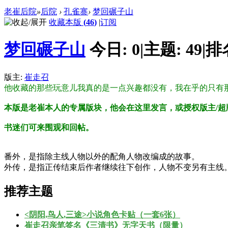
老崔后院
»
后院
›
孔雀寨
›
梦回碾子山
收藏本版
(
46
)
|
订阅
梦回碾子山
今日:
0
|
主题:
49
|
排
版主:
崔走召
他收藏的那些玩意儿我真的是一点兴趣都没有，我在乎的只有
本版是老崔本人的专属版块，他会在这里发言，或授权版主/超
书迷们可来围观和回帖。
番外，是指除主线人物以外的配角人物改编成的故事。
外传，是指正传结束后作者继续往下创作，人物不变另有主线
推荐主题
<阴阳,鸟人,三途>小说角色卡贴（一套6张）
崔走召亲笔签名《三清书》无字天书（限量）