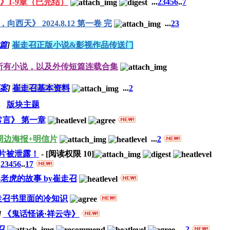
》1-9章（已完结）
...
2
3
4
5
6
..
7
向西天》 2024.8.12 第一卷 完
...
2
3
篇
]
崔走召正版小说&影视作品传送门
所有小说，以及外传短篇连载合集
案
]
崔走召基本资料
...
2
版块主题
常言》 第一章
周边海报+明信片
...
2
片被泄露！
- [阅读权限
10
]
.
2
3
4
5
6
..
17
老虎的故事 by崔走召
走召书里面的冷知识
]
《鬼话怪谈·祥云寺》
召
...
2