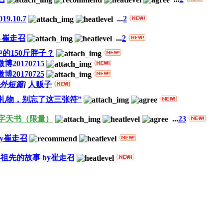
9.10.7
...
2
—崔走召
...
2
的150斤胖子？
博20170715
博20170725
外短篇
]
人贩子
礼物，别忘了这三张符”
字天书（限量）
...
2
3
y崔走召
祖先的故事 by崔走召