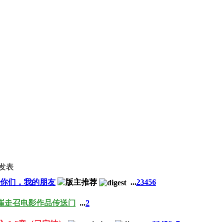
发表
你们，我的朋友
...
2
3
4
5
6
崔走召电影作品传送门
...
2