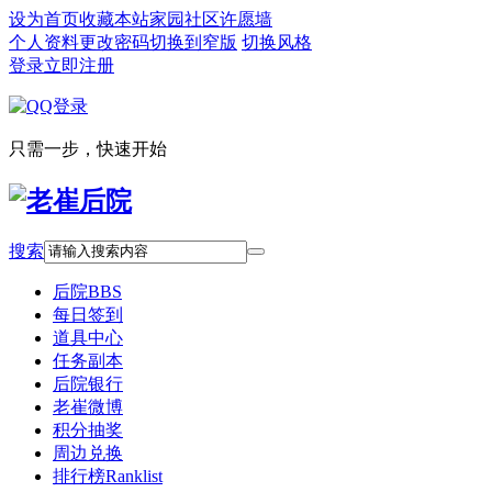
设为首页
收藏本站
家园社区
许愿墙
个人资料
更改密码
切换到窄版
切换风格
登录
立即注册
只需一步，快速开始
搜索
后院
BBS
每日签到
道具中心
任务副本
后院银行
老崔微博
积分抽奖
周边兑换
排行榜
Ranklist