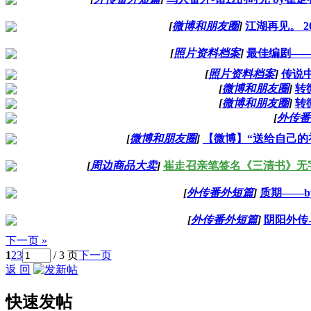
[
微博和朋友圈
]
江湖再见。 201
[
照片资料档案
]
最佳编剧—
[
照片资料档案
]
传说中
[
微博和朋友圈
]
转微
[
微博和朋友圈
]
转微
[
外传番
[
微博和朋友圈
]
【微博】“送给自己的
[
周边商品大卖
]
崔走召亲笔签名《三清书》无
[
外传番外短篇
]
质期——b
[
外传番外短篇
]
阴阳外传-
下一页 »
1
2
3
/ 3 页
下一页
返 回
快速发帖