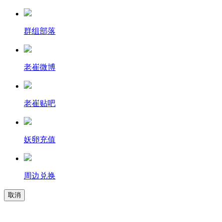
群组部落
老崔微博
老崔贴吧
妖卵充值
周边兑换
取消