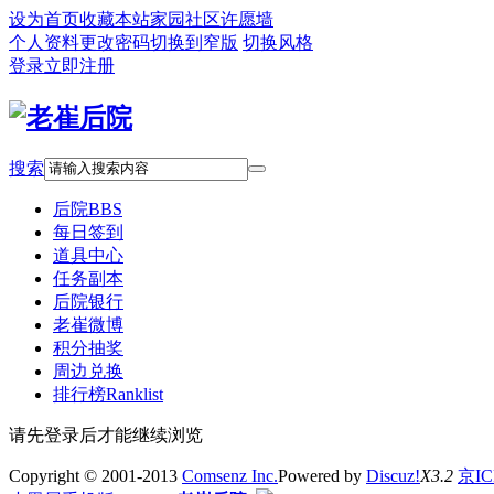
设为首页
收藏本站
家园社区
许愿墙
个人资料
更改密码
切换到窄版
切换风格
登录
立即注册
搜索
后院
BBS
每日签到
道具中心
任务副本
后院银行
老崔微博
积分抽奖
周边兑换
排行榜
Ranklist
请先登录后才能继续浏览
Copyright © 2001-2013
Comsenz Inc.
Powered by
Discuz!
X3.2
京IC