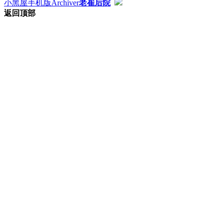
小黑屋
手机版
Archiver
老崔后院
返回顶部