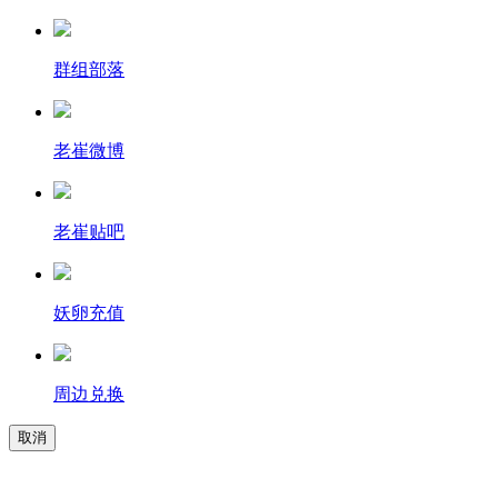
群组部落
老崔微博
老崔贴吧
妖卵充值
周边兑换
取消