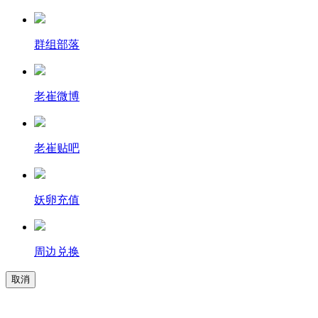
群组部落
老崔微博
老崔贴吧
妖卵充值
周边兑换
取消