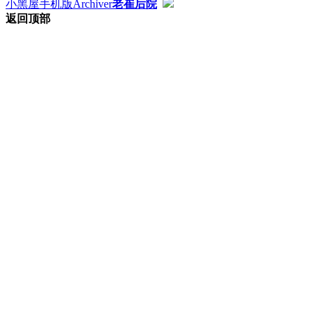
小黑屋
手机版
Archiver
老崔后院
返回顶部