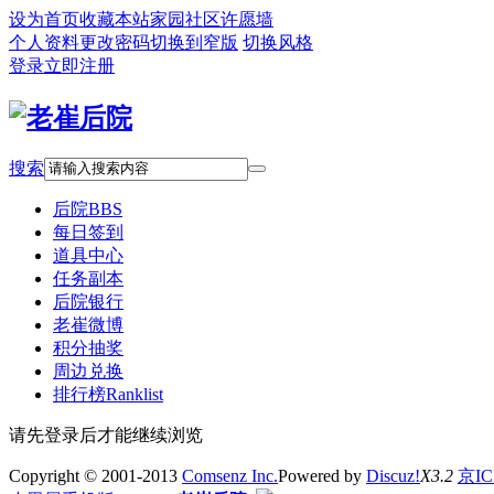
设为首页
收藏本站
家园社区
许愿墙
个人资料
更改密码
切换到窄版
切换风格
登录
立即注册
搜索
后院
BBS
每日签到
道具中心
任务副本
后院银行
老崔微博
积分抽奖
周边兑换
排行榜
Ranklist
请先登录后才能继续浏览
Copyright © 2001-2013
Comsenz Inc.
Powered by
Discuz!
X3.2
京IC