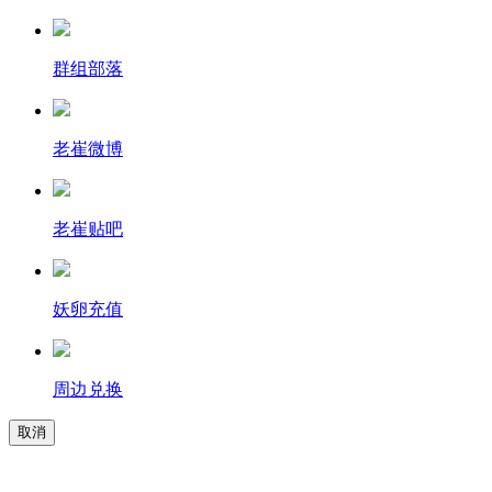
群组部落
老崔微博
老崔贴吧
妖卵充值
周边兑换
取消