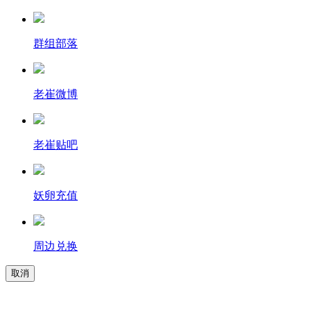
群组部落
老崔微博
老崔贴吧
妖卵充值
周边兑换
取消