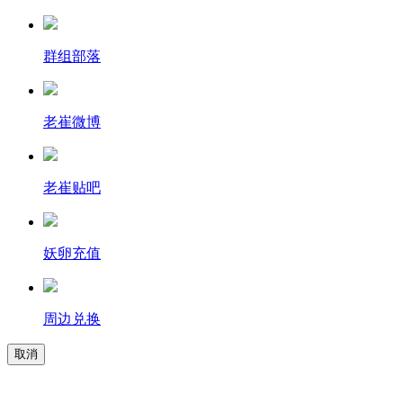
群组部落
老崔微博
老崔贴吧
妖卵充值
周边兑换
取消