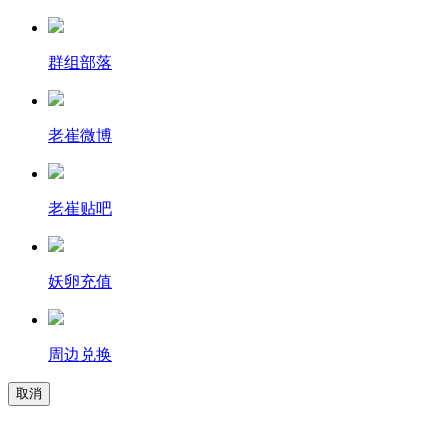
群组部落
老崔微博
老崔贴吧
妖卵充值
周边兑换
取消