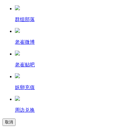
群组部落
老崔微博
老崔贴吧
妖卵充值
周边兑换
取消