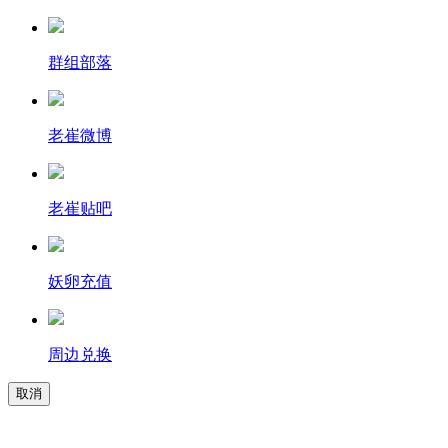
群组部落
老崔微博
老崔贴吧
妖卵充值
周边兑换
取消