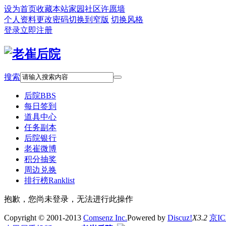
设为首页
收藏本站
家园社区
许愿墙
个人资料
更改密码
切换到窄版
切换风格
登录
立即注册
搜索
后院
BBS
每日签到
道具中心
任务副本
后院银行
老崔微博
积分抽奖
周边兑换
排行榜
Ranklist
抱歉，您尚未登录，无法进行此操作
Copyright © 2001-2013
Comsenz Inc.
Powered by
Discuz!
X3.2
京IC