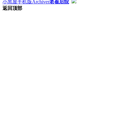
小黑屋
手机版
Archiver
老崔后院
返回顶部