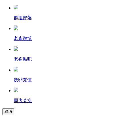
群组部落
老崔微博
老崔贴吧
妖卵充值
周边兑换
取消