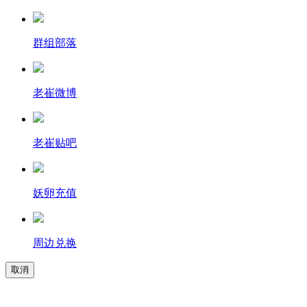
群组部落
老崔微博
老崔贴吧
妖卵充值
周边兑换
取消