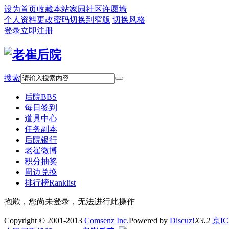
设为首页
收藏本站
家园社区
许愿墙
个人资料
更改密码
切换到窄版
切换风格
登录
立即注册
搜索
后院
BBS
每日签到
道具中心
任务副本
后院银行
老崔微博
积分抽奖
周边兑换
排行榜
Ranklist
抱歉，您尚未登录，无法进行此操作
Copyright © 2001-2013
Comsenz Inc.
Powered by
Discuz!
X3.2
京IC