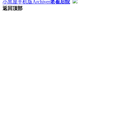
小黑屋
手机版
Archiver
老崔后院
返回顶部