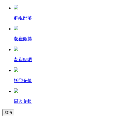
群组部落
老崔微博
老崔贴吧
妖卵充值
周边兑换
取消