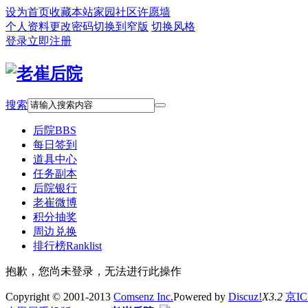
设为首页
收藏本站
家园社区
许愿墙
个人资料
更改密码
切换到窄版
切换风格
登录
立即注册
搜索
后院
BBS
每日签到
道具中心
任务副本
后院银行
老崔微博
积分抽奖
周边兑换
排行榜
Ranklist
抱歉，您尚未登录，无法进行此操作
Copyright © 2001-2013
Comsenz Inc.
Powered by
Discuz!
X3.2
京IC