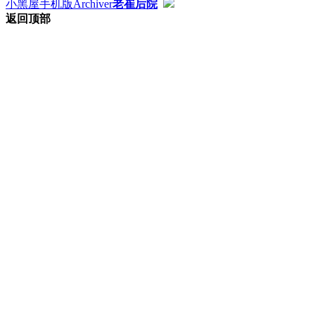
小黑屋
手机版
Archiver
老崔后院
返回顶部