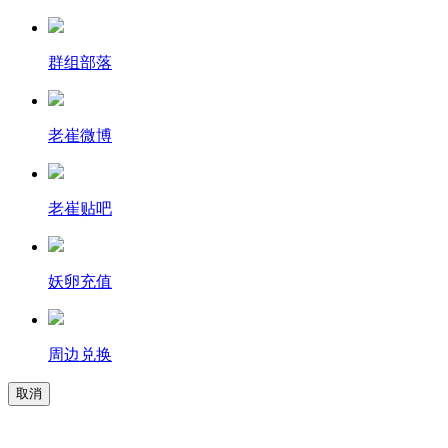
群组部落
老崔微博
老崔贴吧
妖卵充值
周边兑换
取消