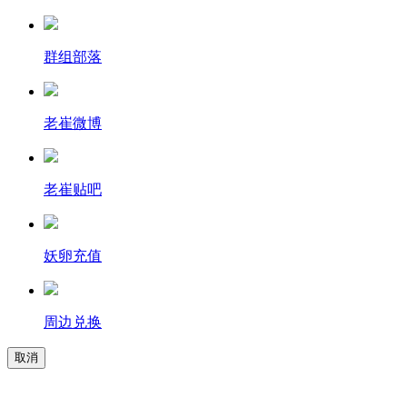
群组部落
老崔微博
老崔贴吧
妖卵充值
周边兑换
取消